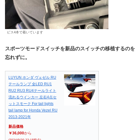
ビス4本で着いています
スポーツモードスイッチを新品のスイッチの移植するのを
忘れずに。
LUYUN ホンダ ヴェゼル RU
テールランプ 全LED RU1
RU2 RU3 RU4テールライト
流れるウインカー 左右4点セ
ットスモーク For tail lights
tail lamp for Honda Vezel RU
2013-2021年
新品価格
￥36,000
から
(2024/9/20 22:15時点)