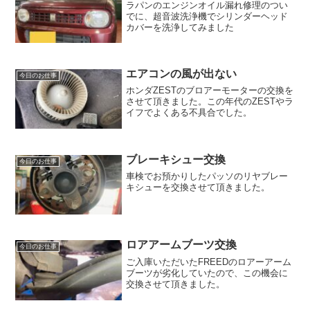
ラパンのエンジンオイル漏れ修理のつい
でに、超音波洗浄機でシリンダーヘッド
カバーを洗浄してみました
エアコンの風が出ない
今日のお仕事
ホンダZESTのブロアーモーターの交換を
させて頂きました。この年代のZESTやラ
イフでよくある不具合でした。
ブレーキシュー交換
今日のお仕事
車検でお預かりしたパッソのリヤブレー
キシューを交換させて頂きました。
ロアアームブーツ交換
今日のお仕事
ご入庫いただいたFREEDのロアーアーム
ブーツが劣化していたので、この機会に
交換させて頂きました。