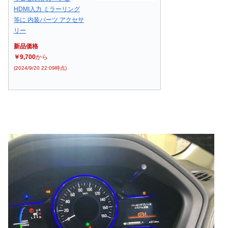
HDMI入力 ミラーリング
等に 内装パーツ アクセサ
リー
新品価格
￥9,700
から
(2024/9/20 22:09時点)