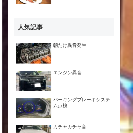
人気記事
朝だけ異音発生
エンジン異音
パーキングブレーキシステ
ム点検
カチャカチャ音