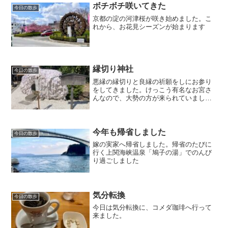
ボチボチ咲いてきた
今日の散歩
京都の淀の河津桜が咲き始めました。こ
れから、お花見シーズンが始まります
縁切り神社
今日の散歩
悪縁の縁切りと良縁の祈願をしにお参り
をしてきました。けっこう有名なお宮さ
んなので、大勢の方が来られていまし
た。
今年も帰省しました
今日の散歩
嫁の実家へ帰省しました。帰省のたびに
行く上関海峡温泉「鳩子の湯」でのんび
り過ごしました
気分転換
今日の散歩
今日は気分転換に、コメダ珈琲へ行って
来ました。