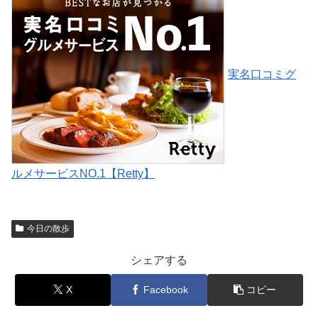
実名口コミグ
ルメサービスNO.1【Retty】
今日の散歩
シェアする
X
Facebook
コピー