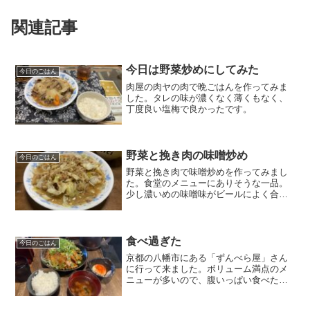
関連記事
今日は野菜炒めにしてみた
今日のごはん
肉屋の肉ヤの肉で晩ごはんを作ってみま
した。タレの味が濃くなく薄くもなく、
丁度良い塩梅で良かったです。
野菜と挽き肉の味噌炒め
今日のごはん
野菜と挽き肉で味噌炒めを作ってみまし
た。食堂のメニューにありそうな一品。
少し濃いめの味噌味がビールによく合い
ます。ご飯にもよく合うので、弁当のお
かずにもバツグンの一品です。
食べ過ぎた
今日のごはん
京都の八幡市にある「ずんべら屋」さん
に行って来ました。ボリューム満点のメ
ニューが多いので、腹いっぱい食べたい
方にはおススメのお店です。